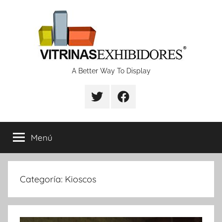
Saltar
al
contenido
Proyectos
A Better Way To Display
de
fabricación
Menú
de
vitrinas
Categoría:
Kioscos
y