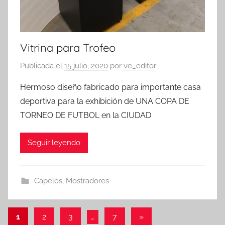
Vitrina para Trofeo
Publicada el
15 julio, 2020
por
ve_editor
Hermoso diseño fabricado para importante casa
deportiva para la exhibición de UNA COPA DE
TORNEO DE FUTBOL en la CIUDAD
Seguir leyendo
Capelos
,
Mostradores
Paginación
Entradas
1
2
3
…
7
»