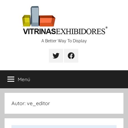
Saltar
al
contenido
Proyectos
A Better Way To Display
de
fabricación
Menú
de
vitrinas
Autor:
ve_editor
y