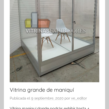
Vitrina grande de maniquí
Publicada el
9 septiembre, 2020
por
ve_editor
Vitrina maniquí donde podrás exhibir hasta 4