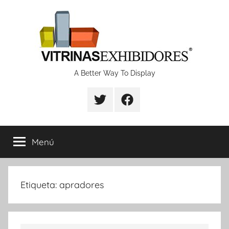
Saltar
al
contenido
Proyectos
A Better Way To Display
de
fabricación
Menú
de
vitrinas
Etiqueta:
apradores
y