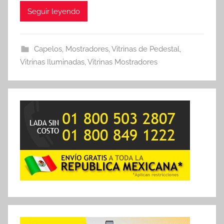
Seguir leyendo
Capelos
,
Mostradores
,
Vitrinas de Pedestal
,
Vitrinas Iluminadas
,
Vitrinas Mostradores