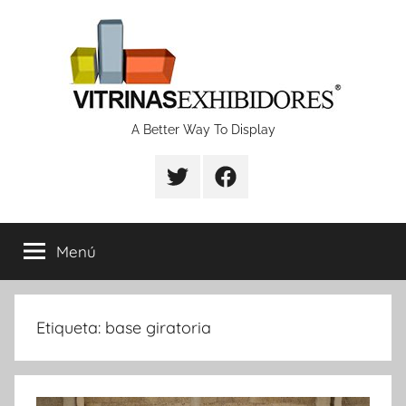
Saltar
al
contenido
Proyectos
A Better Way To Display
de
fabricación
Menú
de
vitrinas
Etiqueta:
base giratoria
y