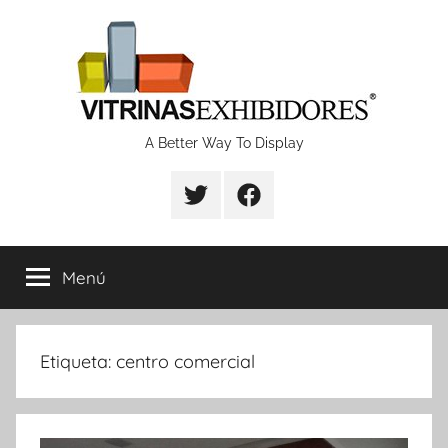
Saltar
al
contenido
Proyectos
A Better Way To Display
de
fabricación
Menú
de
vitrinas
Etiqueta:
centro comercial
y