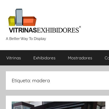
Saltar
al
contenido
Proyectos
A Better Way To Display
de
Vitrinas
Exhibidores
Mostradores
Ca
fabricación
de
Etiqueta:
madera
vitrinas