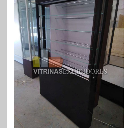
y
exhibidores