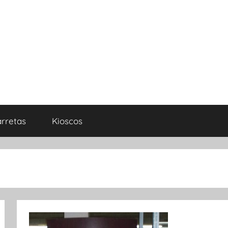
rretas
Kioscos