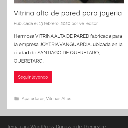
Vitrina alta de pared para joyeria
Publicada el
13 febrero, 2020
por
ve_editor
Hermosa VITRINA ALTA DE PARED fabricada para
la empresa JOYERIA VANGUARDIA, ubicada en la
ciudad de SANTIAGO DE QUERETARO,
QUERETARO,
Seguir leyendo
Aparadores
,
Vitrinas Altas
Tema para WordPress: Donovan de ThemeZee.