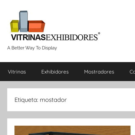
Saltar
al
contenido
Proyectos
A Better Way To Display
de
Vitrinas
Exhibidores
Mostradores
Ca
fabricación
de
Etiqueta:
mostador
vitrinas