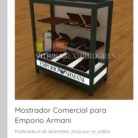
y
exhibidores
Mostrador Comercial para
Emporio Armani
Publicada el
18 diciembre, 2019
por
ve_editor