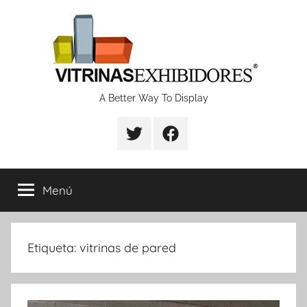
Saltar
al
contenido
Proyectos
A Better Way To Display
de
fabricación
Menú
de
vitrinas
Etiqueta:
vitrinas de pared
y