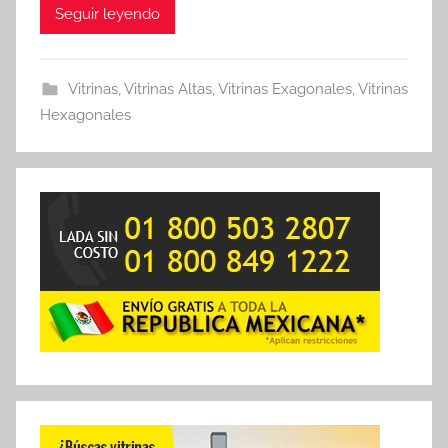
Seguir leyendo
Vitrinas
,
Vitrinas Altas
,
Vitrinas Exagonales
,
Vitrinas
Hexagonales