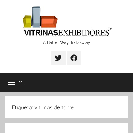
Saltar
al
contenido
Proyectos
A Better Way To Display
de
fabricación
Menú
de
vitrinas
Etiqueta:
vitrinas de torre
y