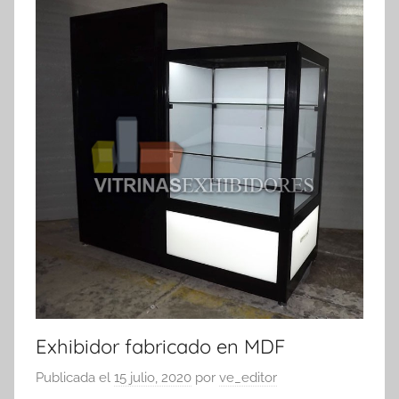
exhibidores
Exhibidor fabricado en MDF
Publicada el
15 julio, 2020
por
ve_editor