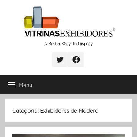
Saltar
al
contenido
Proyectos
A Better Way To Display
de
fabricación
Menú
de
vitrinas
Categoría:
Exhibidores de Madera
y