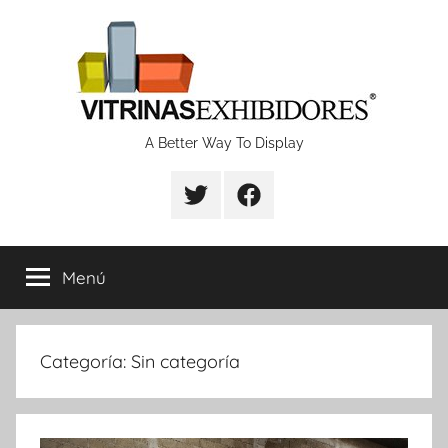
Saltar
al
contenido
Proyectos
A Better Way To Display
de
fabricación
Menú
de
vitrinas
Categoría:
Sin categoría
y