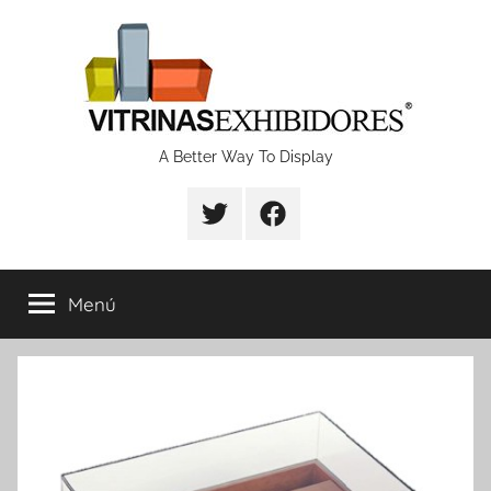
Saltar
al
contenido
Proyectos
A Better Way To Display
de
fabricación
Menú
de
vitrinas
y