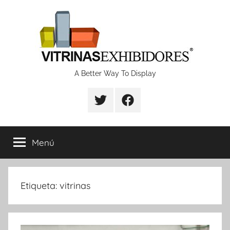
Saltar
al
contenido
Proyectos
A Better Way To Display
de
fabricación
Menú
de
vitrinas
Etiqueta:
vitrinas
y