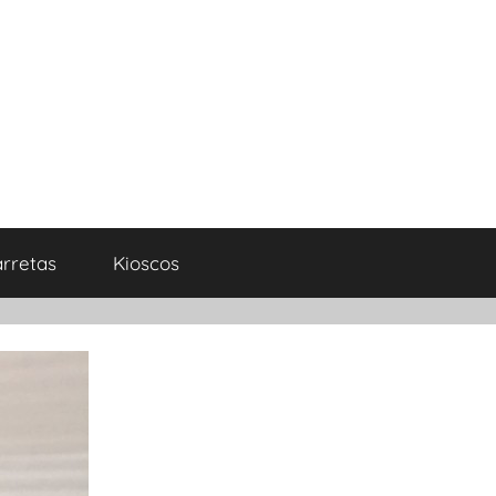
rretas
Kioscos