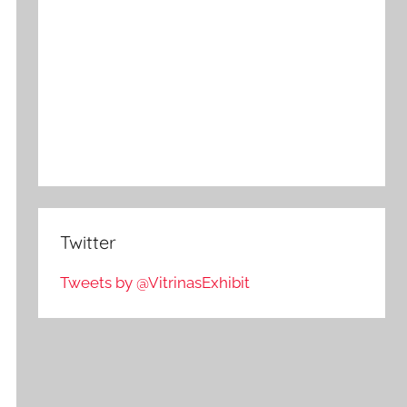
Twitter
Tweets by @VitrinasExhibit