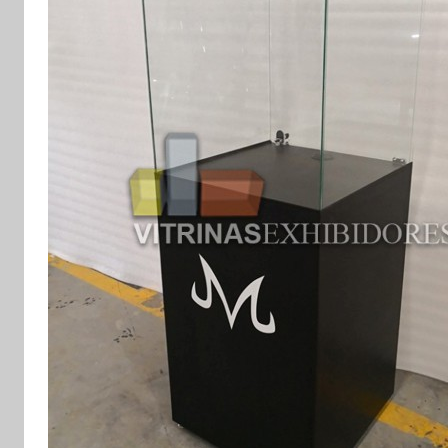
y
exhibidores