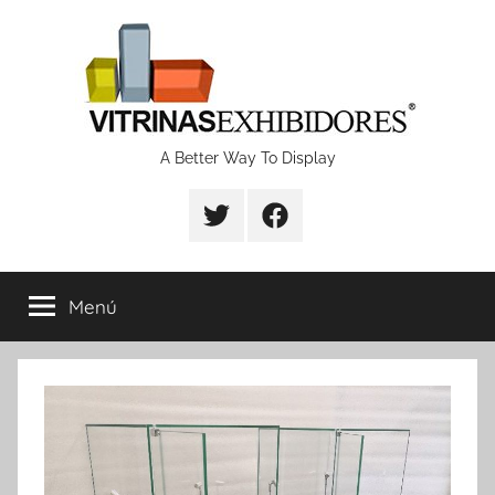
Saltar
al
contenido
Proyectos
A Better Way To Display
de
fabricación
Menú
de
vitrinas
y